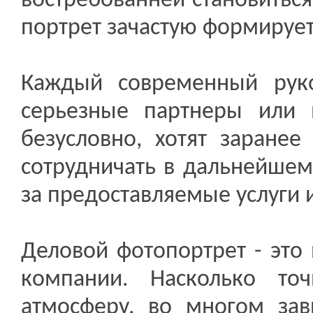
востребованней становиться
портрет зачастую формирует
Каждый современный руко
серьезные партнеры или 
безусловно, хотят заранее
сотрудничать в дальнейшем 
за предоставляемые услуги 
Деловой фотопортрет - это 
компании. Насколько то
атмосферу, во многом зав